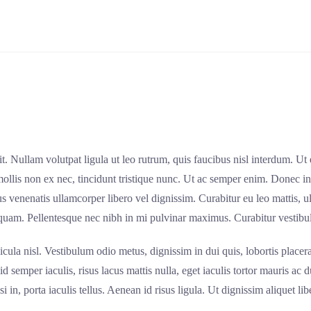
t. Nullam volutpat ligula ut leo rutrum, quis faucibus nisl interdum. Ut e
ollis non ex nec, tincidunt tristique nunc. Ut ac semper enim. Donec in
amus venenatis ullamcorper libero vel dignissim. Curabitur eu leo mattis, 
 quam. Pellentesque nec nibh in mi pulvinar maximus. Curabitur vestibulu
ehicula nisl. Vestibulum odio metus, dignissim in dui quis, lobortis plac
d semper iaculis, risus lacus mattis nulla, eget iaculis tortor mauris ac du
si in, porta iaculis tellus. Aenean id risus ligula. Ut dignissim aliquet li